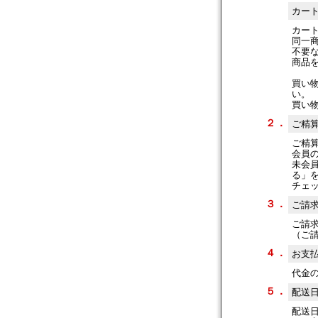
カー
カー
同一
不要
商品
買い
い。
買い
２．
ご精
ご精
会員
未会
る」
チェ
３．
ご請
ご請
（ご
４．
お支
代金
５．
配送
配送