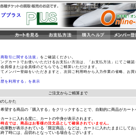
ッププラス
定商取引に関する法規」
をご確認ください。
ピングカートでお使いいただけるお支払い方法は、「お支払方法」にてご確認
非会員様または会員様のどちらでもご精算いただけます。
してメンバー登録をいただきますと、次回ご利用時から入力作業の省略、お買
す。
履歴を利用する」を表示
ご注文からご精算まで
物のしかた
を希望する商品の「購入する」をクリックすることで、自動的に商品がカート
をカートに入れる度に、カートの中身が表示されます。
の時点では、商品はお客様の注文品として確保されていません。
の在庫数が表示されている「限定商品」などは、カートに入れたままにしてお
算終了時には、品切れとなっている場合もございます。