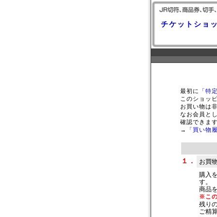
チケットショ
最初に
「特
このショッ
お買い物は
なお会員と
確認できま
→
「買い物
１．
お買
購入
す。
商品
※こ
残り
ご精