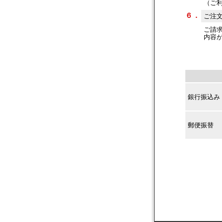
（ご
６．
ご注
ご請
内容
銀行振込み
郵便振替