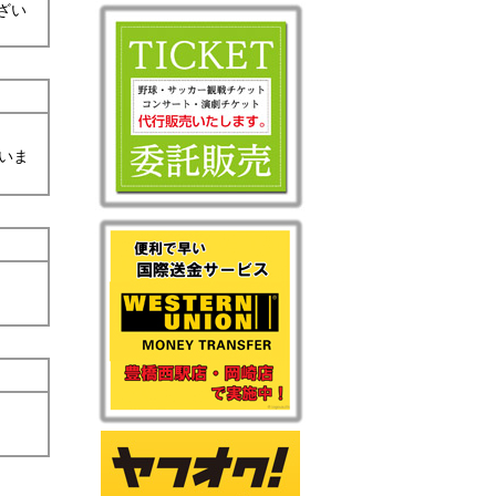
ざい
いま