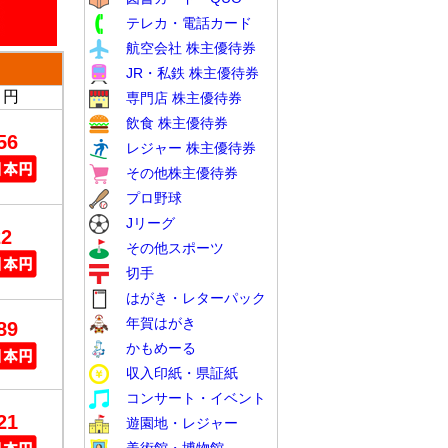
テレカ・電話カード
航空会社 株主優待券
JR・私鉄 株主優待券
→円
専門店 株主優待券
飲食 株主優待券
56
レジャー 株主優待券
その他株主優待券
プロ野球
Jリーグ
22
その他スポーツ
切手
はがき・レターパック
年賀はがき
89
かもめーる
収入印紙・県証紙
コンサート・イベント
21
遊園地・レジャー