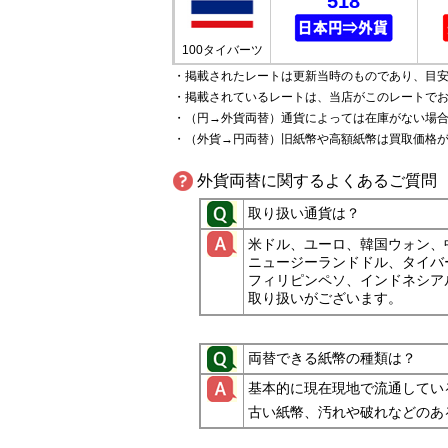
518
100タイバーツ
・掲載されたレートは更新当時のものであり、目
・掲載されているレートは、当店がこのレートで
・（円→外貨両替）通貨によっては在庫がない場
・（外貨→円両替）旧紙幣や高額紙幣は買取価格
外貨両替に関するよくあるご質問
取り扱い通貨は？
米ドル、ユーロ、韓国ウォン、
ニュージーランドドル、タイバ
フィリピンペソ、インドネシア
取り扱いがございます。
両替できる紙幣の種類は？
基本的に現在現地で流通してい
古い紙幣、汚れや破れなどのあ