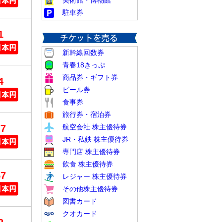
美術館・博物館
駐車券
1
新幹線回数券
青春18きっぷ
商品券・ギフト券
4
ビール券
食事券
旅行券・宿泊券
77
航空会社 株主優待券
JR・私鉄 株主優待券
専門店 株主優待券
飲食 株主優待券
57
レジャー 株主優待券
その他株主優待券
図書カード
クオカード