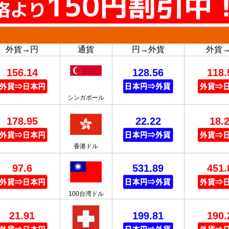
外貨→円
通貨
円→外貨
外貨
156.14
128.56
118.
シンガポール
178.95
22.22
18.
香港ドル
97.6
531.89
451.
100台湾ドル
21.91
199.81
190.