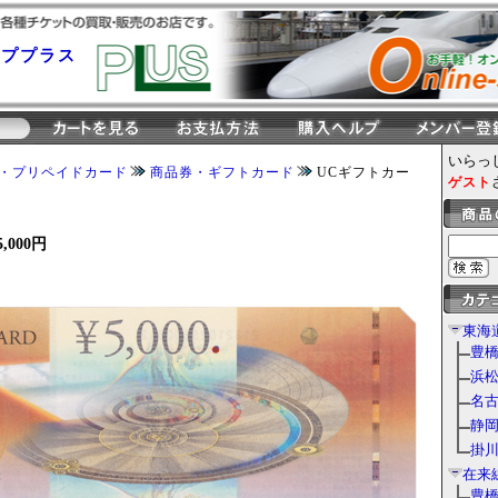
ッププラス
いらっ
・プリペイドカード
商品券・ギフトカード
UCギフトカー
ゲスト
000円
東海
豊橋
浜松
名古
静岡
掛川
在来
豊橋