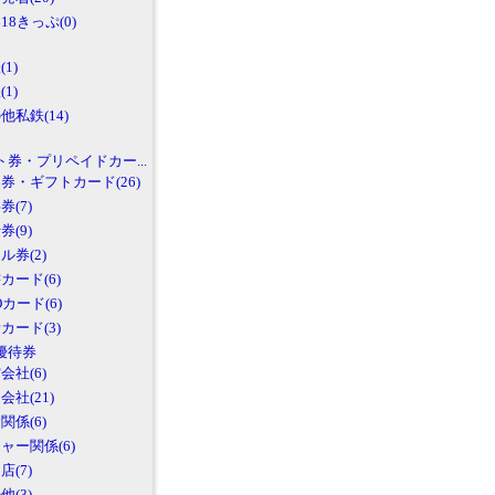
18きっぷ(0)
1)
1)
他私鉄(14)
ト券・プリペイドカー...
券・ギフトカード(26)
券(7)
券(9)
ル券(2)
カード(6)
Oカード(6)
カード(3)
優待券
会社(6)
会社(21)
関係(6)
ャー関係(6)
店(7)
他(3)