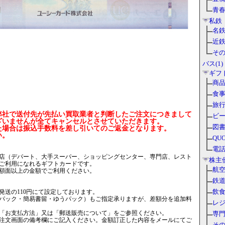
青春
私鉄
名鉄(
近鉄(
その
）
バス(1)
ギフ
商品
食事
旅行
弊社で送付先が先払い買取業者と判断したご注文につきまして
ビー
ざいませんが全てキャンセルとさせていただきます。
図書
た場合は振込手数料を差し引いてのご返金となります。
い。
QU
電話
店（デパート、大手スーパー、ショッピングセンター、専門店、レスト
株主
ご利用になれるギフトカードです。
航空
額面以上の金額でご利用ください。
鉄道
飲食
発送の110円にて設定しております。
パック・簡易書留・ゆうパック）もご指定承りますが、差額分を追加料
レジ
「お支払方法」又は「郵送販売について」をご参照ください。
専門
注文画面の備考欄にご記入ください。金額訂正した内容をメールにてご
その