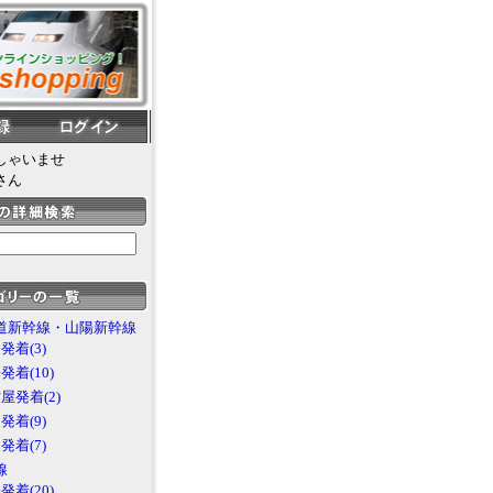
しゃいませ
さん
道新幹線・山陽新幹線
発着(3)
発着(10)
屋発着(2)
発着(9)
発着(7)
線
発着(20)